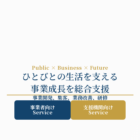
menu
Public × Business × Future
ひとびとの生活を支える
事業成長を総合支援
事業開発、集客、業務改善、研修
事業者向け
支援機関向け
Service
Service