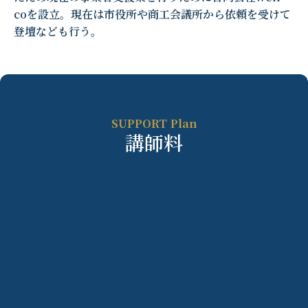
coを設立。現在は市役所や商工会議所から依頼を受けて
登壇なども行う。
SUPPORT Plan
講師料
謝金規定に準ずる
公的機関からのご依頼は公益事業と捉えて引き
受けさせていただいています。講師料・交通
費・宿泊費などは、謝金規定通りの内容を前提
としております。